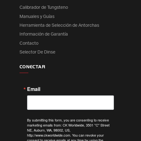
Calibrador de Tungsteno
Manuales y Guías
Herramienta de Selección de Antorchas
Información de Garantía
Contacto
Selector De Dinse
CONECTAR
Email
By submitting this form, you are consenting to receive
marketing emails from: CK Worldwide, 3501 "C" Street
NE, Auburn, WA, 98002, US,
http://www.ckworldwide.com. You can revoke your
consent to receive emails at any time by using the