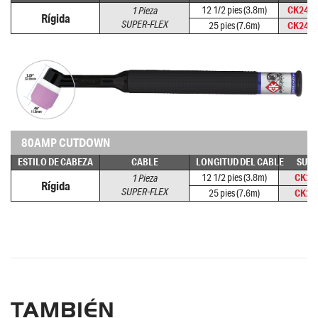
12 1/2 pies (3.8m)
CK24-
1 Pieza
Rígida
SUPER-FLEX
25 pies (7.6m)
CK24-
80AMP CUTDOWN
ESTILO DE CABEZA
CABLE
LONGITUD DEL CABLE
SUPE
12 1/2 pies (3.8m)
CK24
1 Pieza
Rígida
SUPER-FLEX
25 pies (7.6m)
CK24
TAMBIÉN