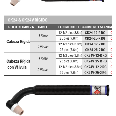
CK24 & CK24V RÍGIDO
ESTILO DE CABEZA
CABLE
LONGITUD DEL CABLE
NÚMERO ESTÁNDAR
NÚ
12 1/2 pies (3.8m)
CK24-12-R RG
CK2
1 Pieza
25 pies (7.6m)
CK24-25-R RG
CK2
Cabeza Rígida
12 1/2 pies (3.8m)
CK24-12-2 RG
CK2
2 Piezas
25 pies (7.6m)
CK24-25-2 RG
CK2
12 1/2 pies (3.8m)
CK24V-12-R RG
CK2
1 Pieza
Cabeza Rígida
25 pies (7.6m)
CK24V-25-R RG
CK2
con Válvula
12 1/2 pies (3.8m)
CK24V-12-2 RG
CK2
2 Piezas
25 pies (7.6m)
CK24V-25-2 RG
CK2