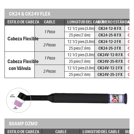
CK24 & CK24V FLEX
ESTILO DE CABEZA
CABLE
LONGITUD DEL CABLE
NÚMERO ESTÁNDAR
NÚ
12 1/2 pies (3.8m)
CK24-12-R FX
CK2
1 Pieza
25 pies (7.6m)
CK24-25-R FX
CK2
Cabeza Flexible
12 1/2 pies (3.8m)
CK24-12-2 FX
CK2
2 Piezas
25 pies (7.6m)
CK24-25-2 FX
CK2
12 1/2 pies (3.8m)
CK24V-12-R FX
CK2
1 Pieza
Cabeza Flexible
25 pies (7.6m)
CK24V-25-R FX
CK2
con Válvula
12 1/2 pies (3.8m)
CK24V-12-2 FX
CK2
2 Piezas
25 pies (7.6m)
CK24V-25-2 FX
CK2
80AMP OZMO
ESTILO DE CABEZA
CABLE
LONGITUD DEL CABLE
SUPE