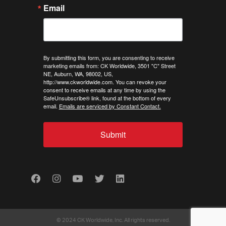
Email
By submitting this form, you are consenting to receive
marketing emails from: CK Worldwide, 3501 "C" Street
NE, Auburn, WA, 98002, US,
http://www.ckworldwide.com. You can revoke your
consent to receive emails at any time by using the
SafeUnsubscribe® link, found at the bottom of every
email.
Emails are serviced by Constant Contact.
Submit
Facebook
Instagram
Youtube
Twitter
LinkedIn
© 2024 CK Worldwide, Inc. All rights reserved.