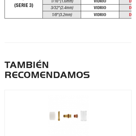
1/16" (1.6mm)
VIDRIO
D3G
(SERIE 3)
3/32" (2.4mm)
VIDRIO
D3G
1/8" (3.2mm)
VIDRIO
D3G
TAMBIÉN
RECOMENDAMOS