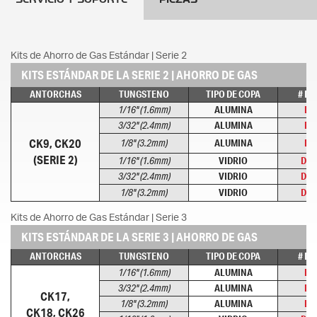
Kits de Ahorro de Gas Estándar | Serie 2
KITS ESTÁNDAR DE LA SERIE 2 | AHORRO DE GAS
ANTORCHAS
TUNGSTENO
TIPO DE COPA
# DE
1/16" (1.6mm)
ALUMINA
D2
3/32" (2.4mm)
ALUMINA
D2
CK9, CK20
1/8" (3.2mm)
ALUMINA
D2
(SERIE 2)
1/16" (1.6mm)
VIDRIO
D2G
3/32" (2.4mm)
VIDRIO
D2G
1/8" (3.2mm)
VIDRIO
D2G
Kits de Ahorro de Gas Estándar | Serie 3
KITS ESTÁNDAR DE LA SERIE 3 | AHORRO DE GAS
ANTORCHAS
TUNGSTENO
TIPO DE COPA
# DE
1/16" (1.6mm)
ALUMINA
D3
3/32" (2.4mm)
ALUMINA
D3
CK17,
1/8" (3.2mm)
ALUMINA
D3
CK18, CK26