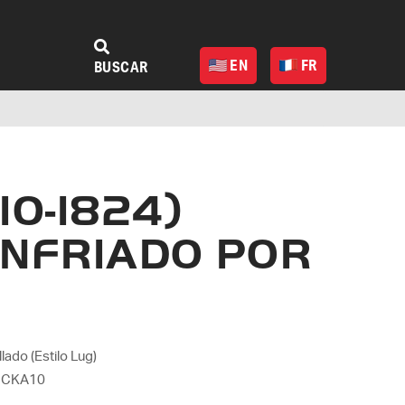
EN
FR
BUSCAR
10-1824)
ENFRIADO POR
ado (Estilo Lug)
a CKA10