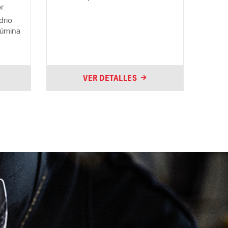
r
drio
lúmina
VER DETALLES