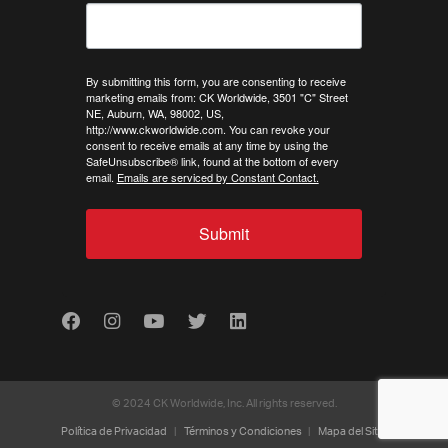
By submitting this form, you are consenting to receive
marketing emails from: CK Worldwide, 3501 "C" Street
NE, Auburn, WA, 98002, US,
http://www.ckworldwide.com. You can revoke your
consent to receive emails at any time by using the
SafeUnsubscribe® link, found at the bottom of every
email.
Emails are serviced by Constant Contact.
Submit
Facebook
Instagram
Youtube
Twitter
LinkedIn
© 2024 CK Worldwide, Inc. All rights reserved.
Política de Privacidad
Términos y Condiciones
Mapa del Sitio